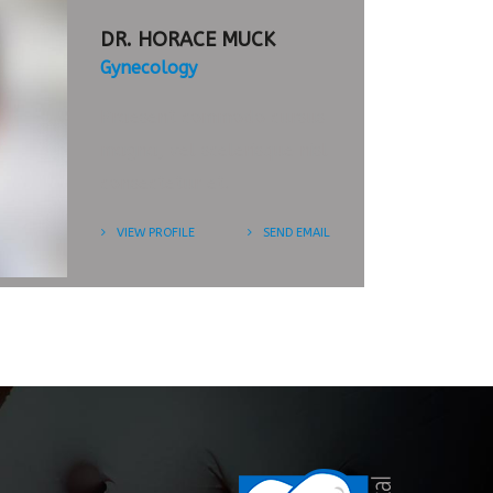
DR. HORACE MUCK
Gynecology
Praesent commodo cursus
magna, vel scelerisque nisl
consectetur et.
VIEW PROFILE
SEND EMAIL
TABLE