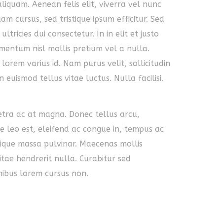
liquam. Aenean felis elit, viverra vel nunc
m cursus, sed tristique ipsum efficitur. Sed
tricies dui consectetur. In in elit et justo
entum nisl mollis pretium vel a nulla.
lorem varius id. Nam purus velit, sollicitudin
 euismod tellus vitae luctus. Nulla facilisi.
tra ac at magna. Donec tellus arcu,
sse leo est, eleifend ac congue in, tempus ac
stique massa pulvinar. Maecenas mollis
vitae hendrerit nulla. Curabitur sed
inibus lorem cursus non.