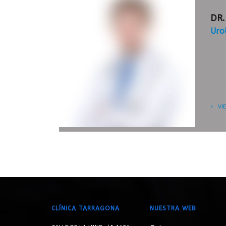
DR.
Uro
Pra
magn
con
VI
APPOINTMENT
TIMETABLE
CLÍNICA TARRAGONA
NUESTRA WEB