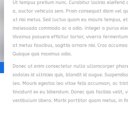
Ut tempus pretium nunc. Curabitur lacinia eleifend a
a, auctor vehicula sem. Proin consequat diam vel qua
ut nisi metus. Sed luctus quam eu mauris tempus, et ul
malesuada commodo ac a odio. Integer a purus elem
Vivamus posuere efficitur tortor, viverra fermentum 
at metus faucibus, sagittis ornare nisi. Cras accumsan
Quisque quis maximus odio.
Donec ut enim consectetur nulla ullamcorper phare
sodales id ultricies quis, blandit id augue. Suspendi
leo. Mauris egestas leo vitae felis accumsan, ac tri
tincidunt ex eu bibendum. Donec quis facilisis velit, 
vestibulum libero. Morbi porttitor quam metus, in f