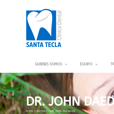
QUIENES SOMOS
EQUIPO
T
DR. JOHN DAE
HOME
>
DOCTORS
>
DR. JOHN DAEDALUS