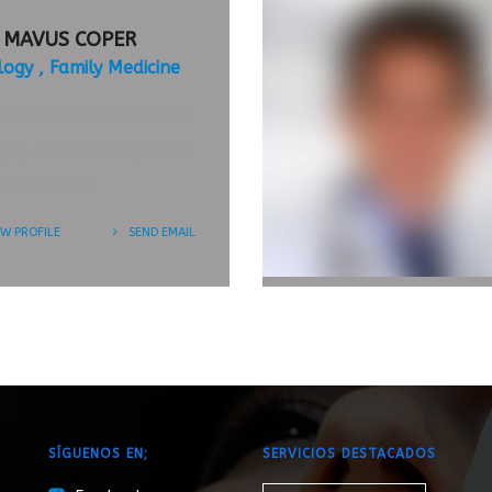
 MAVUS COPER
logy
Family Medicine
esent commodo cursus
a, vel scelerisque nisl
sectetur et.
EW PROFILE
SEND EMAIL
APPOINTMENT
TIME
SÍGUENOS EN;
SERVICIOS DESTACADOS