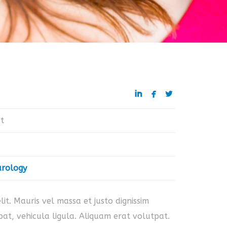



t
rology
it. Mauris vel massa et justo dignissim
at, vehicula ligula. Aliquam erat volutpat.