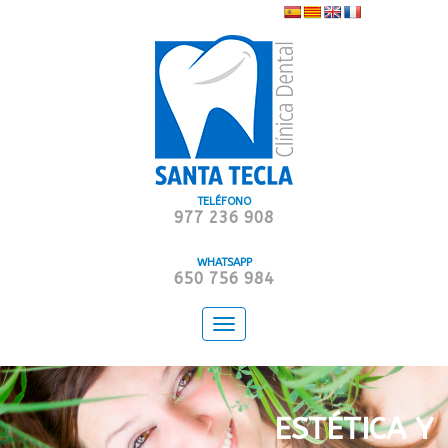
TELÉFONO
977 236 908
WHATSAPP
650 756 984
Toggle
navigation
ESTÉTICA Y