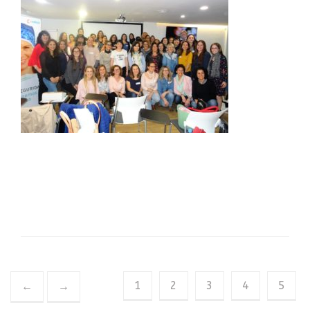
1
2
3
4
5
←
→