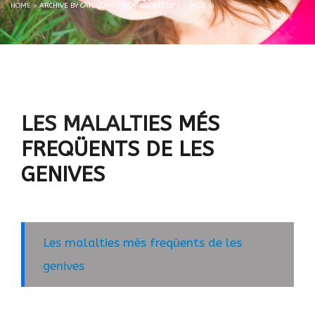
HOME
>
ARCHIVE BY CATEGORY "UNCATEGORIZED"
( > PAGE 4)
LES MALALTIES MÉS
FREQÜENTS DE LES
GENIVES
Les malalties més freqüents de les
genives