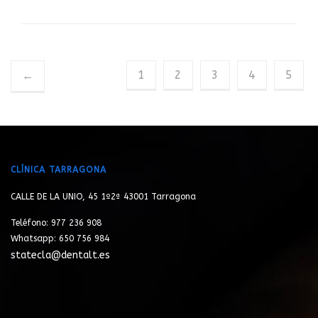
1
2
3
4
5
←
CLÍNICA TARRAGONA
CALLE DE LA UNIO, 45 1º2ª 43001 Tarragona
Teléfono: 977 236 908
Whatsapp: 650 756 984
statecla@dentalt.es