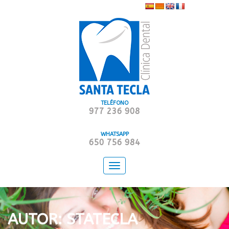
TELÉFONO
977 236 908
WHATSAPP
650 756 984
Toggle
navigation
AUTOR:
STATECLA