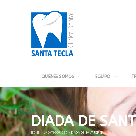
QUIENES SOMOS
EQUIPO
T
DIADA DE SANT
HOME
>
UNCATEGORIZED
>
DIADA DE SANT JORDI