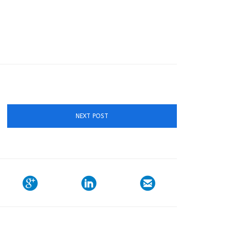
NEXT POST


