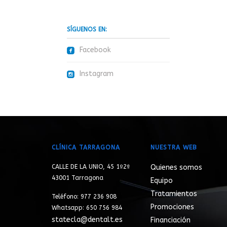
SÍGUENOS EN:
roundedfacebook
Facebook
roundedinstagram
Instagram
CLÍNICA TARRAGONA
NUESTRA WEB
CALLE DE LA UNIO, 45 1º2ª
Quienes somos
43001 Tarragona
Equipo
Tratamientos
Teléfono: 977 236 908
Promociones
Whatsapp: 650 756 984
statecla@dentalt.es
Financiación