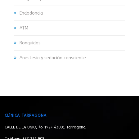
Endodoncia
ATM
Ronquidos
Anestesia y sedación consciente
CLÍNICA TARRAGONA
CALLE DE LA UNIO, 45 1º2ª 43001 Tarragona
Teléfono: 977 236 908