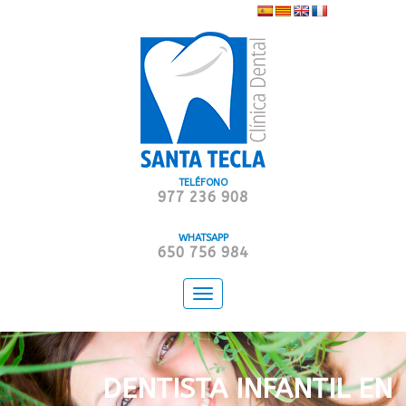
TELÉFONO
977 236 908
WHATSAPP
650 756 984
Toggle
navigation
DENTISTA INFANTIL EN