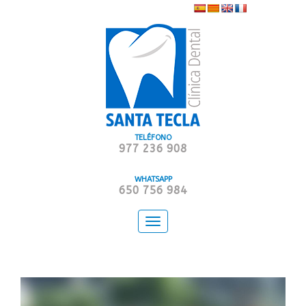
TELÉFONO
977 236 908
WHATSAPP
650 756 984
Toggle
navigation