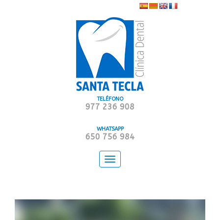
TELÉFONO
977 236 908
WHATSAPP
650 756 984
Toggle
navigation