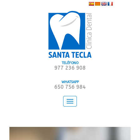
TELÉFONO
977 236 908
WHATSAPP
650 756 984
Toggle
navigation