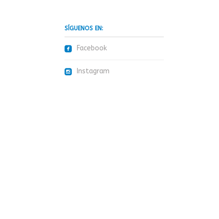
SÍGUENOS EN:
roundedfacebook
Facebook
roundedinstagram
Instagram