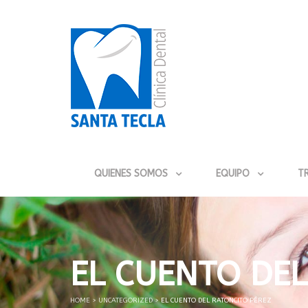
QUIENES SOMOS
EQUIPO
T
EL CUENTO DEL
HOME
>
UNCATEGORIZED
>
EL CUENTO DEL RATONCITO PÉREZ