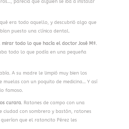
ros…, parecía que alguien se iba a instalar
r qué era todo aquello, y descubrió algo que
abían puesto una clínica dental.
a mirar todo lo que hacía el doctor José Mª
.
taba todo lo que podía en una pequeña
abía. A su madre le limpió muy bien los
de muelas con un poquito de medicina… Y así
do famoso.
los curara
. Ratones de campo con una
de ciudad con sombrero y bastón, ratones
querían que el ratoncito Pérez les